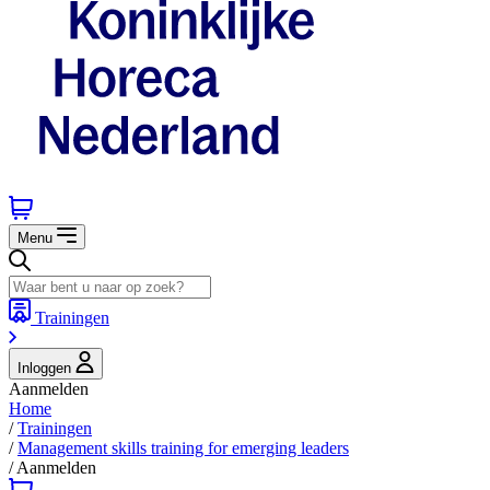
Menu
Trainingen
Inloggen
Aanmelden
Home
/
Trainingen
/
Management skills training for emerging leaders
/
Aanmelden