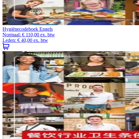
Hygiënecodeboek Engels
Normaal:
€ 110,00
ex. btw
Leden:
€ 40,00
ex. btw