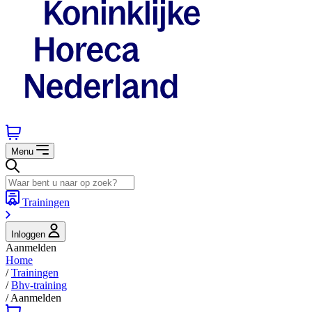
Menu
Trainingen
Inloggen
Aanmelden
Home
/
Trainingen
/
Bhv-training
/
Aanmelden