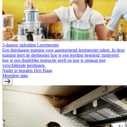
3-daagse opleiding Leermeester
Een driedaagse training voor aanstormend leermeester talent. In deze
training leert de deelnemer hoe je een leerling begeleid, motiveert,
hoe je een duidelijke instructie geeft en hoe je omgaat met
verschillende leerlingen.
Nader te bepalen Den Haag
Meerdere data