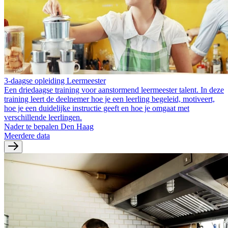
3-daagse opleiding Leermeester
Een driedaagse training voor aanstormend leermeester talent. In deze
training leert de deelnemer hoe je een leerling begeleid, motiveert,
hoe je een duidelijke instructie geeft en hoe je omgaat met
verschillende leerlingen.
Nader te bepalen Den Haag
Meerdere data