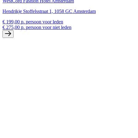
WestCord Fashion Hotel Amsterdam
Hendrikje Stoffelsstraat 1, 1058 GC Amsterdam
€ 199,00 p. persoon voor leden
€ 275,00 p. persoon voor niet leden