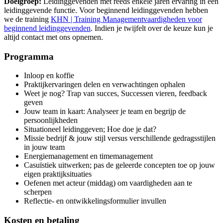
Doelgroep:
Leidinggevenden met reeds enkele jaren ervaring in een
leidinggevende functie. Voor beginnend leidinggevenden hebben
we de training
KHN | Training Managementvaardigheden voor
beginnend leidinggevenden
. Indien je twijfelt over de keuze kun je
altijd contact met ons opnemen.
Programma
Inloop en koffie
Praktijkervaringen delen en verwachtingen ophalen
Weet je nog? Trap van succes, Successen vieren, feedback
geven
Jouw team in kaart: Analyseer je team en begrijp de
persoonlijkheden
Situationeel leidinggeven; Hoe doe je dat?
Missie bedrijf & jouw stijl versus verschillende gedragsstijlen
in jouw team
Energiemanagement en timemanagement
Casuïstiek uitwerken; pas de geleerde concepten toe op jouw
eigen praktijksituaties
Oefenen met acteur (middag) om vaardigheden aan te
scherpen
Reflectie- en ontwikkelingsformulier invullen
Kosten en betaling