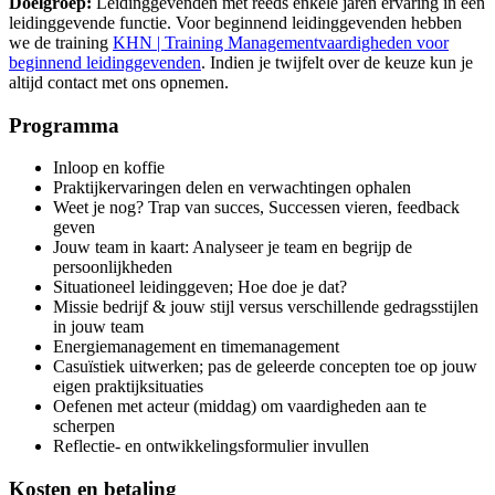
Doelgroep:
Leidinggevenden met reeds enkele jaren ervaring in een
leidinggevende functie. Voor beginnend leidinggevenden hebben
we de training
KHN | Training Managementvaardigheden voor
beginnend leidinggevenden
. Indien je twijfelt over de keuze kun je
altijd contact met ons opnemen.
Programma
Inloop en koffie
Praktijkervaringen delen en verwachtingen ophalen
Weet je nog? Trap van succes, Successen vieren, feedback
geven
Jouw team in kaart: Analyseer je team en begrijp de
persoonlijkheden
Situationeel leidinggeven; Hoe doe je dat?
Missie bedrijf & jouw stijl versus verschillende gedragsstijlen
in jouw team
Energiemanagement en timemanagement
Casuïstiek uitwerken; pas de geleerde concepten toe op jouw
eigen praktijksituaties
Oefenen met acteur (middag) om vaardigheden aan te
scherpen
Reflectie- en ontwikkelingsformulier invullen
Kosten en betaling