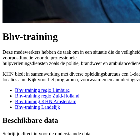
Bhv-training
Deze medewerkers hebben de taak om in een situatie die de veilighei
voorpostfunctie voor de professionele
hulpverleningsdiensten zoals de politie, brandweer en ambulancediens
KHN biedt in samenwerking met diverse opleidingsbureaus een 1-daags
locaties aan. Kijk voor het programma, voorwaarden en annuleringsv
Bhv-training regio Limburg
Bhv-training regio Zuid-Holland
Bhv-training KHN Amsterdam
Bhv-training Landelijk
Beschikbare data
Schrijf je direct in voor de onderstaande data.