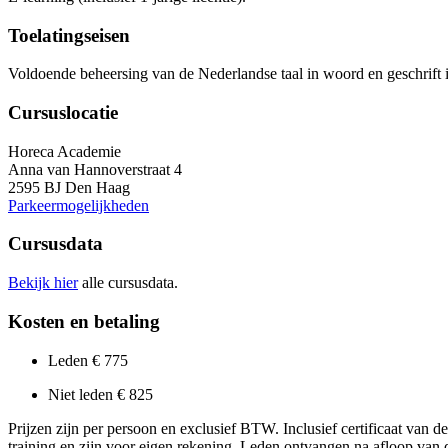
Toelatingseisen
Voldoende beheersing van de Nederlandse taal in woord en geschrift is
Cursuslocatie
Horeca Academie
Anna van Hannoverstraat 4
2595 BJ Den Haag
Parkeermogelijkheden
Cursusdata
Bekijk hier
alle cursusdata.
Kosten en betaling
Leden € 775
Niet leden € 825
Prijzen zijn per persoon en exclusief BTW. Inclusief certificaat van d
training en zijn voor eigen rekening. Leden ontvangen na afloop van d