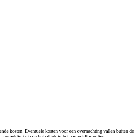
omende kosten. Eventuele kosten voor een overnachting vallen buiten de
j aanmelding via de betaallink in het aanmeldformulier.