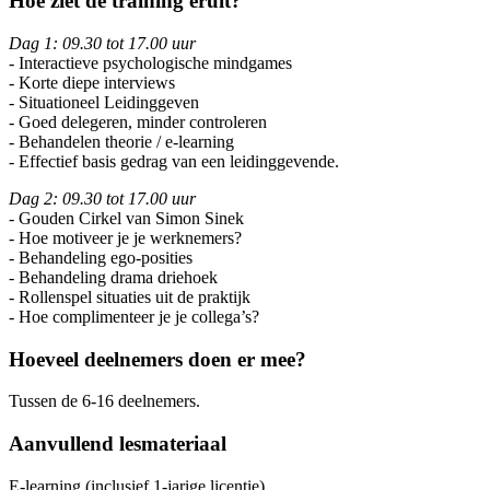
Hoe ziet de training eruit?
Dag 1: 09.30 tot 17.00 uur
- Interactieve psychologische mindgames
- Korte diepe interviews
- Situationeel Leidinggeven
- Goed delegeren, minder controleren
- Behandelen theorie / e-learning
- Effectief basis gedrag van een leidinggevende.
Dag 2: 09.30 tot 17.00 uur
- Gouden Cirkel van Simon Sinek
- Hoe motiveer je je werknemers?
- Behandeling ego-posities
- Behandeling drama driehoek
- Rollenspel situaties uit de praktijk
- Hoe complimenteer je je collega’s?
Hoeveel deelnemers doen er mee?
Tussen de 6-16 deelnemers.
Aanvullend lesmateriaal
E-learning (inclusief 1-jarige licentie).