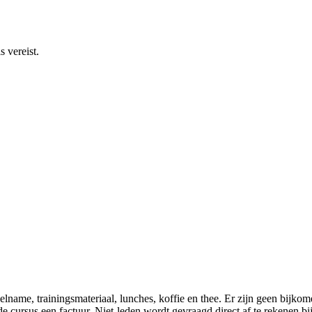
 vereist.
eelname, trainingsmateriaal, lunches, koffie en thee. Er zijn geen bijk
e cursus een factuur. Niet-leden wordt gevraagd direct af te rekenen bi