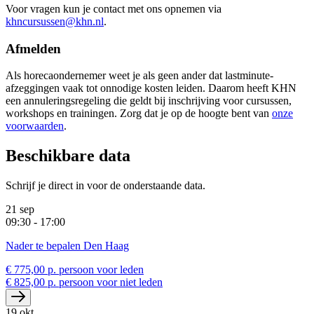
Voor vragen kun je contact met ons opnemen via
khncursussen@khn.nl
.
Afmelden
Als horecaondernemer weet je als geen ander dat lastminute-
afzeggingen vaak tot onnodige kosten leiden. Daarom heeft KHN
een annuleringsregeling die geldt bij inschrijving voor cursussen,
workshops en trainingen. Zorg dat je op de hoogte bent van
onze
voorwaarden
.
Beschikbare data
Schrijf je direct in voor de onderstaande data.
21 sep
09:30 - 17:00
Nader te bepalen Den Haag
€ 775,00 p. persoon voor leden
€ 825,00 p. persoon voor niet leden
19 okt